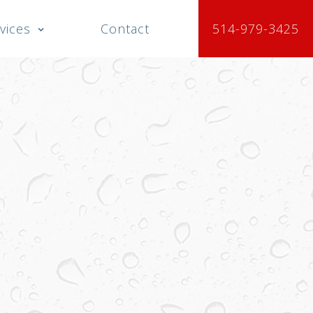
vices
Contact
514-979-3425